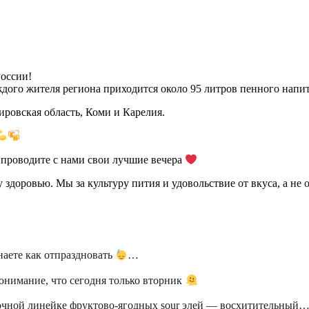
России!
ждого жителя региона приходится около 95 литров пенного напит
ировская область, Коми и Карелия.
и проводите с нами свои лучшие вечера
доровью. Мы за культуру пития и удовольствие от вкуса, а не о
аете как отпраздновать
…
понимание, что сегодня только вторник
очной линейке фруктово-ягодных sour элей — восхитительный