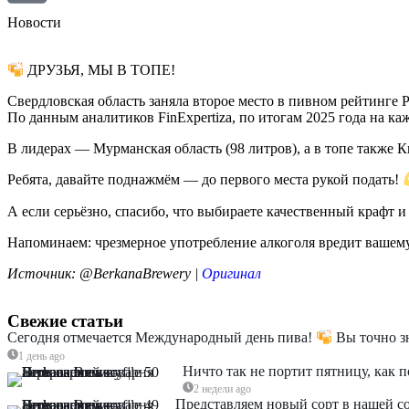
Новости
ДРУЗЬЯ, МЫ В ТОПЕ!
Свердловская область заняла второе место в пивном рейтинге 
По данным аналитиков FinExpertiza, по итогам 2025 года на ка
В лидерах — Мурманская область (98 литров), а в топе также К
Ребята, давайте поднажмём — до первого места рукой подать!
А если серьёзно, спасибо, что выбираете качественный крафт 
Напоминаем: чрезмерное употребление алкоголя вредит вашему з
Источник: @BerkanaBrewery |
Оригинал
Свежие статьи
Сегодня отмечается Международный день пива!
Вы точно зн
1 день ago
Ничто так не портит пятницу, как 
2 недели ago
Представляем новый сорт в нашей с