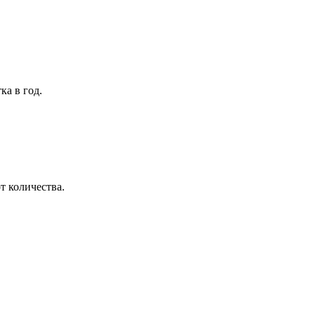
ка в год.
т количества.
…