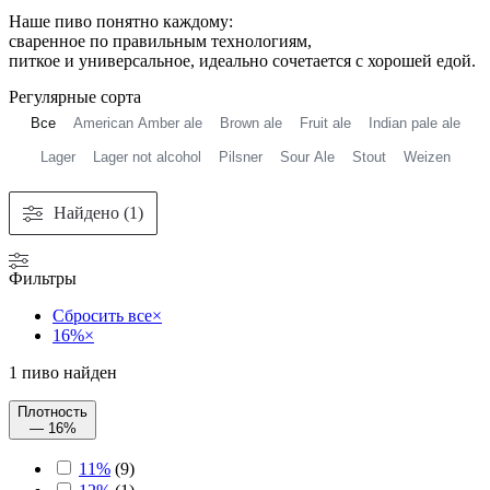
Наше пиво понятно каждому:
сваренное по правильным технологиям,
питкое и универсальное, идеально сочетается с хорошей едой.
Регулярные сорта
Все
American Amber ale
Brown ale
Fruit ale
Indian pale ale
Lager
Lager not alcohol
Pilsner
Sour Ale
Stout
Weizen
Найдено (1)
Фильтры
Сбросить все
×
16%
×
1
пиво найден
Плотность
— 16%
11%
(
9
)